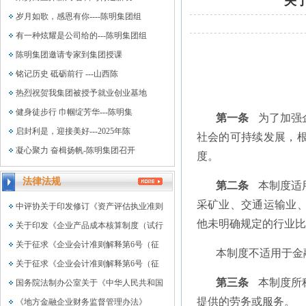
关
岁月如歌，感恩有你----陈明集团组
有一种炫耀是公司给的---陈明集团组
陈明集团邀请专家到集团授课
铭记历史 砥砺前行 ---山西陈
热烈祝贺我集团被授予就业创业基地
健身徒步行 巾帼绽芳华---陈明集
第一条
为了加强
启封利是，迎接美好---2025年陈
社会的可持续发展，
凝心聚力 奋楫扬帆-陈明集团召开
度。
法律法规
第二条
本制度适
采矿业、交通运输业
中评协关于印发修订《资产评估执业准则
他未明确规定的行业比
关于印发《企业产品成本核算制度（试行
关于征求《企业会计准则解释第6号（征
本制度不适用于金
关于征求《企业会计准则解释第6号（征
第三条
本制度所
国务院法制办公室关于《中华人民共和国
提供的劳务或服务。
《地方金融企业财务监督管理办法》