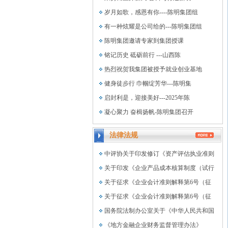
岁月如歌，感恩有你----陈明集团组
有一种炫耀是公司给的---陈明集团组
陈明集团邀请专家到集团授课
铭记历史 砥砺前行 ---山西陈
热烈祝贺我集团被授予就业创业基地
健身徒步行 巾帼绽芳华---陈明集
启封利是，迎接美好---2025年陈
凝心聚力 奋楫扬帆-陈明集团召开
法律法规
中评协关于印发修订《资产评估执业准则
关于印发《企业产品成本核算制度（试行
关于征求《企业会计准则解释第6号（征
关于征求《企业会计准则解释第6号（征
国务院法制办公室关于《中华人民共和国
《地方金融企业财务监督管理办法》