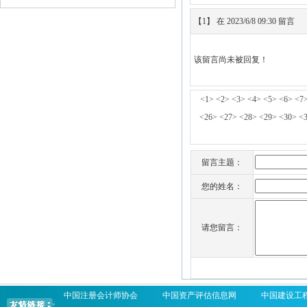
【1】 在 2023/6/8 09:30 留言
该留言尚未被回复！
<1>
<2>
<3>
<4>
<5>
<6>
<7
<26>
<27>
<28>
<29>
<30>
<
留言主题：
您的姓名：
请您留言：
中国注册会计师协会
中国资产评估信息网
中国建设工