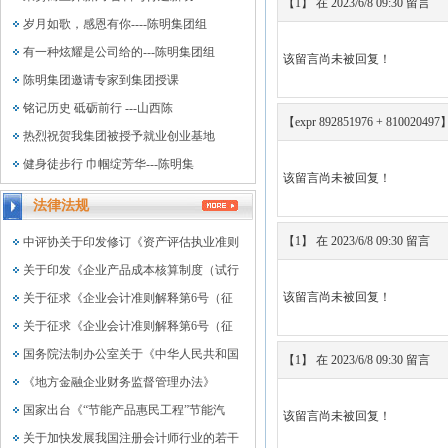
【1】 在 2023/6/8 09:30 留言
岁月如歌，感恩有你----陈明集团组
有一种炫耀是公司给的---陈明集团组
该留言尚未被回复！
陈明集团邀请专家到集团授课
铭记历史 砥砺前行 ---山西陈
【expr 892851976 + 810020497
热烈祝贺我集团被授予就业创业基地
健身徒步行 巾帼绽芳华---陈明集
该留言尚未被回复！
法律法规
【1】 在 2023/6/8 09:30 留言
中评协关于印发修订《资产评估执业准则
关于印发《企业产品成本核算制度（试行
该留言尚未被回复！
关于征求《企业会计准则解释第6号（征
关于征求《企业会计准则解释第6号（征
国务院法制办公室关于《中华人民共和国
【1】 在 2023/6/8 09:30 留言
《地方金融企业财务监督管理办法》
国家出台《“节能产品惠民工程”节能汽
该留言尚未被回复！
关于加快发展我国注册会计师行业的若干