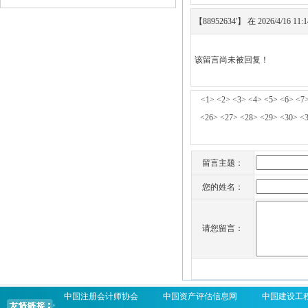
【88952634'】 在 2026/4/16 11
该留言尚未被回复！
<1>
<2>
<3>
<4>
<5>
<6>
<7
<26>
<27>
<28>
<29>
<30>
<
留言主题：
您的姓名：
请您留言：
中国注册会计师协会
中国资产评估信息网
中国建设工