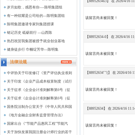
【88952634s3】 在 2026/4/16 1
岁月如歌，感恩有你----陈明集团组
有一种炫耀是公司给的---陈明集团组
该留言尚未被回复！
陈明集团邀请专家到集团授课
铭记历史 砥砺前行 ---山西陈
【88952634-0】 在 2026/4/16 1
热烈祝贺我集团被授予就业创业基地
健身徒步行 巾帼绽芳华---陈明集
该留言尚未被回复！
法律法规
【88952634'`"(】 在 2026/4/16 
中评协关于印发修订《资产评估执业准则
关于印发《企业产品成本核算制度（试行
该留言尚未被回复！
关于征求《企业会计准则解释第6号（征
关于征求《企业会计准则解释第6号（征
国务院法制办公室关于《中华人民共和国
【88952634】 在 2026/4/16 11
《地方金融企业财务监督管理办法》
国家出台《“节能产品惠民工程”节能汽
该留言尚未被回复！
关于加快发展我国注册会计师行业的若干